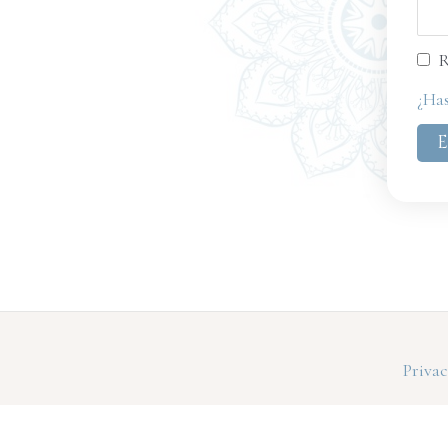
R
¿Has
Priva