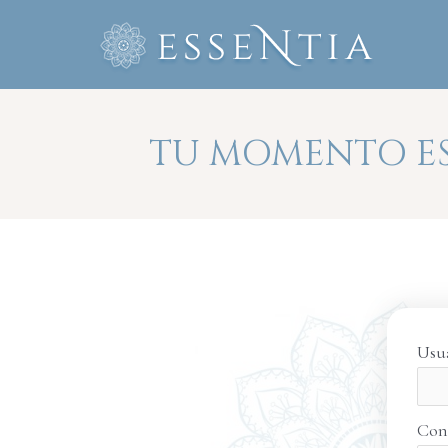
Ir
al
contenido
TU MOMENTO ES
Usua
Con