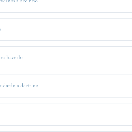
vernos a decir no
o
res hacerlo
yudarán a decir no