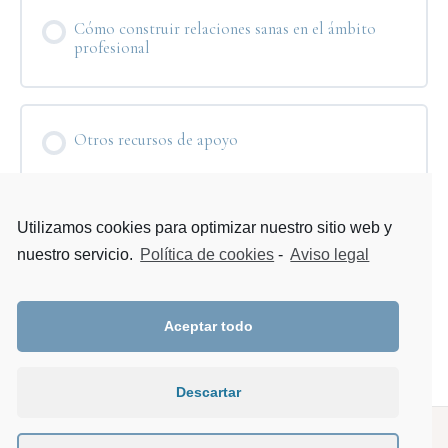
Cómo construir relaciones sanas en el ámbito
profesional
Otros recursos de apoyo
Utilizamos cookies para optimizar nuestro sitio web y
Encuentro con Saúl Pérez (18/10/2022)
nuestro servicio.
Política de cookies
-
Aviso legal
Encuentro con Tania Carrasco (24/10/2022)
Aceptar todo
Descartar
Copyright © 2025 Essentia · Todos los derechos reservados.