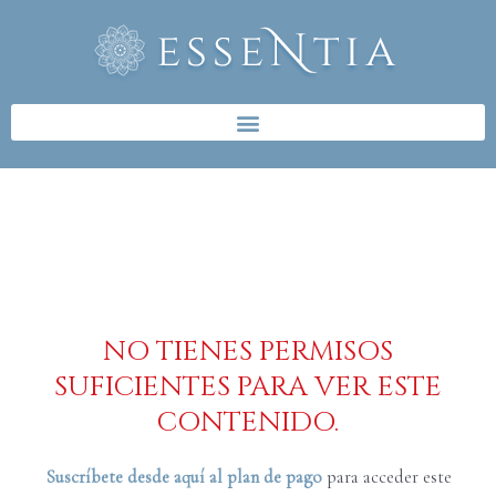
Ir
al
contenido
NO TIENES PERMISOS
SUFICIENTES PARA VER ESTE
CONTENIDO.
Suscríbete desde aquí al plan de pago
para acceder este