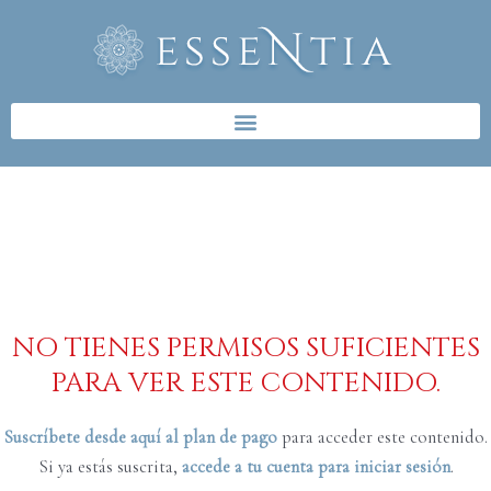
Ir
al
contenido
NO TIENES PERMISOS SUFICIENTES
PARA VER ESTE CONTENIDO.
Suscríbete desde aquí al plan de pago
para acceder este contenido.
Si ya estás suscrita,
accede a tu cuenta para iniciar sesión
.