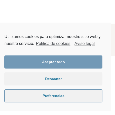
Copyright © 2025 Essentia · Todos los derechos reservados.
Utilizamos cookies para optimizar nuestro sitio web y
Privacidad
|
Política de cookies
|
Aviso legal
|
Condiciones de
nuestro servicio.
Política de cookies
-
Aviso legal
contratación
Aceptar todo
Descartar
Preferencias